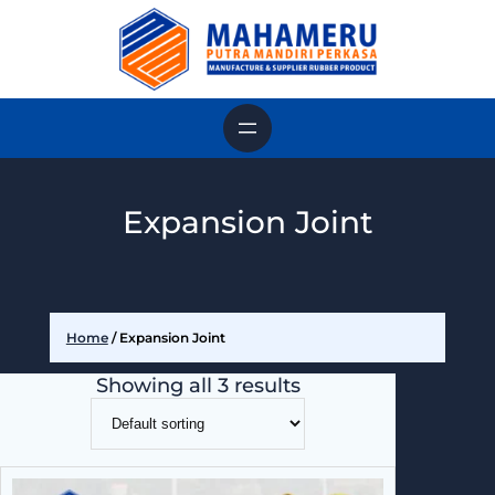
Skip
to
content
Expansion Joint
Home
/ Expansion Joint
Showing all 3 results