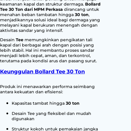
u
keamanan kapal dan struktur dermaga.
Bollard
Tee 30 Ton dari MPM Perkasa
dirancang untuk
a
menahan beban tambatan hingga
30 ton
,
n
menjadikannya solusi ideal bagi dermaga yang
t
melayani kapal berukuran menengah dengan
i
aktivitas sandar yang intensif.
t
Desain
Tee
memungkinkan pengikatan tali
y
kapal dari berbagai arah dengan posisi yang
lebih stabil. Hal ini membantu proses sandar
menjadi lebih cepat, aman, dan terkontrol,
terutama pada kondisi arus dan pasang surut.
Keunggulan Bollard Tee 30 Ton
Produk ini menawarkan performa seimbang
antara kekuatan dan efisiensi:
Kapasitas tambat hingga
30 ton
Desain Tee yang fleksibel dan mudah
digunakan
Struktur kokoh untuk pemakaian jangka