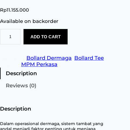
Rp
11.155.000
Available on backorder
B
ADD TO CART
o
l
l
a
Category:
Bollard Dermaga
, 
Bollard Tee
r
Brands:
MPM Perkasa
d
Description
T
e
Reviews (0)
e
3
0
T
Description
o
n
Dalam operasional dermaga, sistem tambat yang
q
andal menjadi faktor penting untuk menjaga