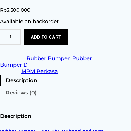
Rp
3.500.000
Available on backorder
R
ADD TO CART
u
b
b
e
Category:
Rubber Bumper
, 
Rubber
r
Bumper D
B
Brands:
MPM Perkasa
u
Description
m
p
Reviews (0)
e
r
D
3
Description
0
0
Rubber Bumper D 300 H (D–D Shape) dari MPM