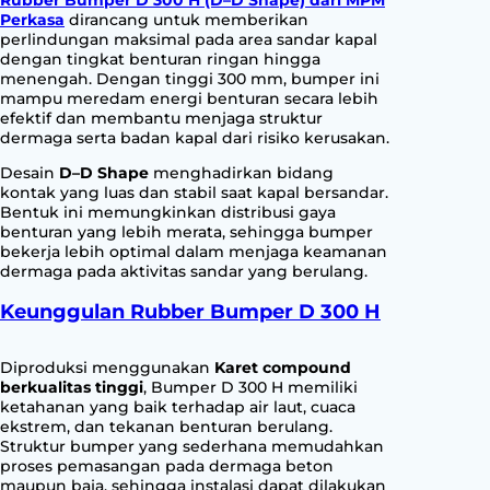
H
Perkasa
dirancang untuk memberikan
q
perlindungan maksimal pada area sandar kapal
dengan tingkat benturan ringan hingga
u
menengah. Dengan tinggi 300 mm, bumper ini
a
mampu meredam energi benturan secara lebih
n
efektif dan membantu menjaga struktur
t
dermaga serta badan kapal dari risiko kerusakan.
i
Desain
D–D Shape
menghadirkan bidang
t
kontak yang luas dan stabil saat kapal bersandar.
y
Bentuk ini memungkinkan distribusi gaya
benturan yang lebih merata, sehingga bumper
bekerja lebih optimal dalam menjaga keamanan
dermaga pada aktivitas sandar yang berulang.
Keunggulan Rubber Bumper D 300 H
Diproduksi menggunakan
Karet compound
berkualitas tinggi
, Bumper D 300 H memiliki
ketahanan yang baik terhadap air laut, cuaca
ekstrem, dan tekanan benturan berulang.
Struktur bumper yang sederhana memudahkan
proses pemasangan pada dermaga beton
maupun baja, sehingga instalasi dapat dilakukan