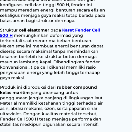
0
konfigurasi cell dan tinggi 500 H, fender ini
H
mampu meredam energi benturan secara efisien
q
sekaligus menjaga gaya reaksi tetap berada pada
u
batas aman bagi struktur dermaga.
a
Struktur
cell elastomer
pada
Karet Fender Cell
n
500 H
memungkinkan deformasi yang
t
terkendali saat menerima beban benturan.
i
Mekanisme ini membuat energi benturan dapat
diserap secara maksimal tanpa memindahkan
t
tekanan berlebih ke struktur beton dermaga
y
maupun lambung kapal. Dibandingkan fender
konvensional, tipe cell dikenal memiliki rasio
penyerapan energi yang lebih tinggi terhadap
gaya reaksi.
Produk ini diproduksi dari
rubber compound
kelas maritim
yang dirancang untuk
penggunaan jangka panjang di lingkungan laut.
Material memiliki ketahanan tinggi terhadap air
asin, abrasi mekanis, ozon, serta paparan sinar
ultraviolet. Dengan kualitas material tersebut,
Fender Cell 500 H tetap menjaga performa dan
stabilitas meskipun digunakan secara intensif.