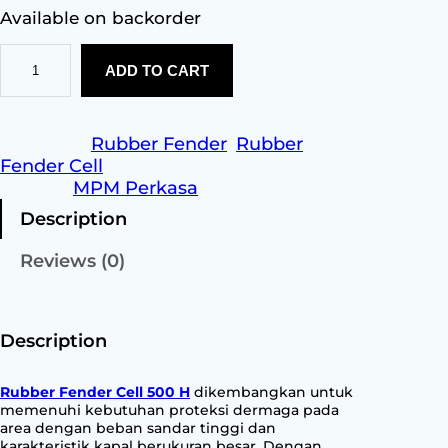
Available on backorder
R
ADD TO CART
u
b
b
e
Category:
Rubber Fender
, 
Rubber
r
Fender Cell
F
Brands:
MPM Perkasa
e
Description
n
d
Reviews (0)
e
r
C
e
Description
l
l
Rubber Fender Cell 500 H
dikembangkan untuk
5
memenuhi kebutuhan proteksi dermaga pada
0
area dengan beban sandar tinggi dan
karakteristik kapal berukuran besar. Dengan