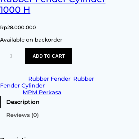
1000 H
Rp
28.000.000
Available on backorder
R
ADD TO CART
u
b
b
e
Category:
Rubber Fender
, 
Rubber
r
Fender Cylinder
F
Brands:
MPM Perkasa
e
Description
n
d
Reviews (0)
e
r
C