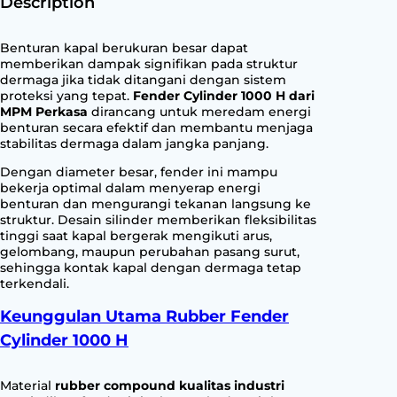
y
Description
l
i
Benturan kapal berukuran besar dapat
n
memberikan dampak signifikan pada struktur
d
dermaga jika tidak ditangani dengan sistem
proteksi yang tepat.
Fender Cylinder 1000 H dari
e
MPM Perkasa
dirancang untuk meredam energi
r
benturan secara efektif dan membantu menjaga
1
stabilitas dermaga dalam jangka panjang.
0
Dengan diameter besar, fender ini mampu
0
bekerja optimal dalam menyerap energi
0
benturan dan mengurangi tekanan langsung ke
H
struktur. Desain silinder memberikan fleksibilitas
q
tinggi saat kapal bergerak mengikuti arus,
gelombang, maupun perubahan pasang surut,
u
sehingga kontak kapal dengan dermaga tetap
a
terkendali.
n
t
Keunggulan Utama Rubber Fender
i
Cylinder 1000 H
t
y
Material
rubber compound kualitas industri