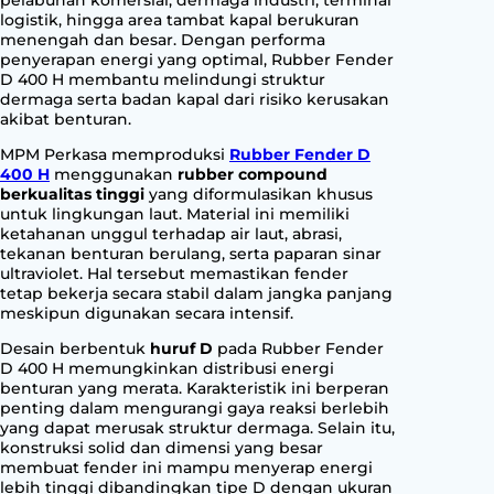
n
logistik, hingga area tambat kapal berukuran
t
menengah dan besar. Dengan performa
penyerapan energi yang optimal, Rubber Fender
i
D 400 H membantu melindungi struktur
t
dermaga serta badan kapal dari risiko kerusakan
y
akibat benturan.
MPM Perkasa memproduksi
Rubber Fender D
400 H
menggunakan
rubber compound
berkualitas tinggi
yang diformulasikan khusus
untuk lingkungan laut. Material ini memiliki
ketahanan unggul terhadap air laut, abrasi,
tekanan benturan berulang, serta paparan sinar
ultraviolet. Hal tersebut memastikan fender
tetap bekerja secara stabil dalam jangka panjang
meskipun digunakan secara intensif.
Desain berbentuk
huruf D
pada Rubber Fender
D 400 H memungkinkan distribusi energi
benturan yang merata. Karakteristik ini berperan
penting dalam mengurangi gaya reaksi berlebih
yang dapat merusak struktur dermaga. Selain itu,
konstruksi solid dan dimensi yang besar
membuat fender ini mampu menyerap energi
lebih tinggi dibandingkan tipe D dengan ukuran