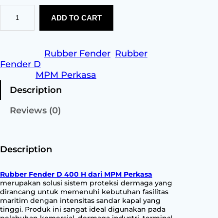
R
ADD TO CART
u
b
b
e
Category:
Rubber Fender
, 
Rubber
r
Fender D
F
Brands:
MPM Perkasa
e
Description
n
d
Reviews (0)
e
r
D
4
Description
0
0
Rubber Fender D 400 H dari MPM Perkasa
H
merupakan solusi sistem proteksi dermaga yang
q
dirancang untuk memenuhi kebutuhan fasilitas
maritim dengan intensitas sandar kapal yang
u
tinggi. Produk ini sangat ideal digunakan pada
a
pelabuhan komersial, dermaga industri, terminal