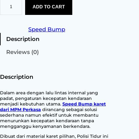
S
ADD TO CART
p
e
e
d
Category:
Speed Bump
B
Description
u
m
Reviews (0)
p
q
u
a
Description
n
t
Dalam area dengan lalu lintas internal yang
i
padat, pengaturan kecepatan kendaraan
t
menjadi kebutuhan utama.
Speed Bump karet
dari MPM Perkasa
dirancang sebagai solusi
y
sederhana namun efektif untuk membantu
menurunkan kecepatan kendaraan tanpa
mengganggu kenyamanan berkendara.
Dibuat dari material karet pilihan, Polisi Tidur ini