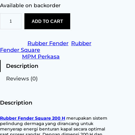
Available on backorder
R
ADD TO CART
u
b
b
e
Category:
Rubber Fender
, 
Rubber
r
Fender Square
F
Brands:
MPM Perkasa
e
Description
n
d
Reviews (0)
e
r
S
q
Description
u
a
Rubber Fender Square 200 H
merupakan sistem
r
pelindung dermaga yang dirancang untuk
e
menyerap energi benturan kapal secara optimal
saat proses sandar. Dengan dimensi 200 H dan