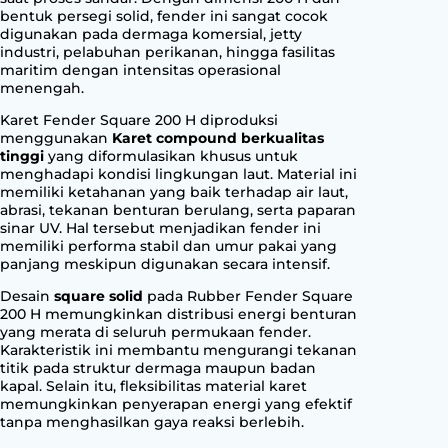
2
bentuk persegi solid, fender ini sangat cocok
0
digunakan pada dermaga komersial, jetty
0
industri, pelabuhan perikanan, hingga fasilitas
H
maritim dengan intensitas operasional
menengah.
q
u
Karet Fender Square 200 H diproduksi
a
menggunakan
Karet compound berkualitas
n
tinggi
yang diformulasikan khusus untuk
menghadapi kondisi lingkungan laut. Material ini
t
memiliki ketahanan yang baik terhadap air laut,
i
abrasi, tekanan benturan berulang, serta paparan
t
sinar UV. Hal tersebut menjadikan fender ini
y
memiliki performa stabil dan umur pakai yang
panjang meskipun digunakan secara intensif.
Desain
square solid
pada Rubber Fender Square
200 H memungkinkan distribusi energi benturan
yang merata di seluruh permukaan fender.
Karakteristik ini membantu mengurangi tekanan
titik pada struktur dermaga maupun badan
kapal. Selain itu, fleksibilitas material karet
memungkinkan penyerapan energi yang efektif
tanpa menghasilkan gaya reaksi berlebih.