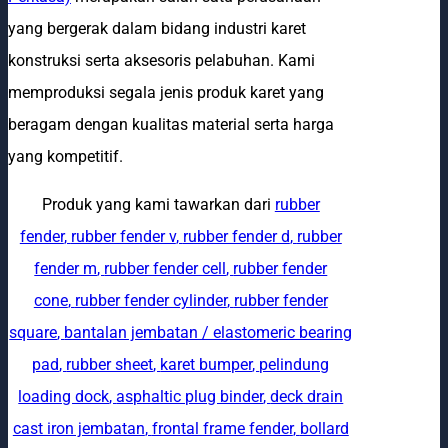
yang bergerak dalam bidang industri karet
konstruksi serta aksesoris pelabuhan. Kami
memproduksi segala jenis produk karet yang
beragam dengan kualitas material serta harga
yang kompetitif.
Produk yang kami tawarkan dari
rubber
fender
,
rubber fender v
,
rubber fender d
,
rubber
fender m
,
rubber fender cell
,
rubber fender
cone
,
rubber fender cylinder
,
rubber fender
square
,
bantalan jembatan / elastomeric bearing
pad
,
rubber sheet
,
karet bumper
,
pelindung
loading dock
,
asphaltic plug binder
,
deck drain
cast iron jembatan
,
frontal frame fender
,
bollard