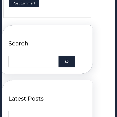
Search
S
e
a
r
c
h
Latest Posts