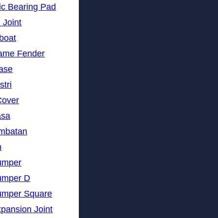
ic Bearing Pad
 Joint
gboat
rame Fender
nase
stri
Cover
asa
embatan
n
umper
umper D
umper Square
pansion Joint