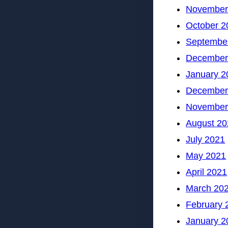
November
October 2
Septembe
December
January 2
December
November
August 20
July 2021
May 2021
April 2021
March 20
February 
January 2