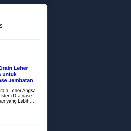
s
Drain Leher
 untuk
ase Jembatan
rain Leher Angsa
Sistem Drainase
an yang Lebih…