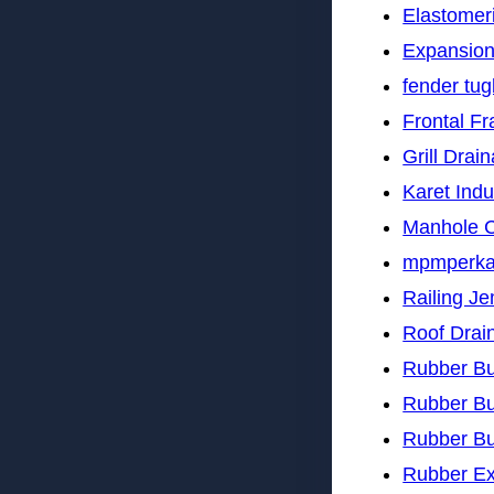
Elastomer
Expansion
fender tu
Frontal F
Grill Drai
Karet Indu
Manhole 
mpmperk
Railing J
Roof Drai
Rubber B
Rubber B
Rubber B
Rubber Ex