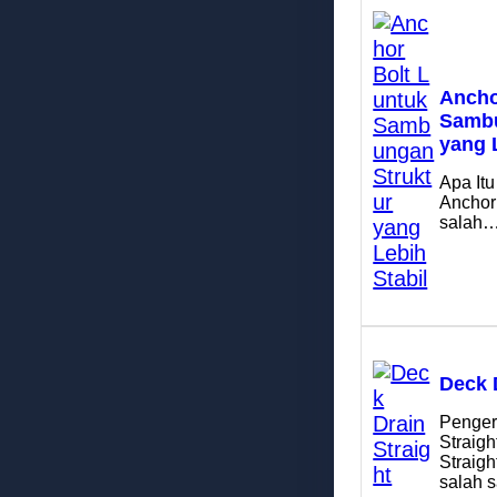
Ancho
Sambu
yang 
Apa Itu
Anchor
salah
Deck 
Penger
Straigh
Straig
salah 