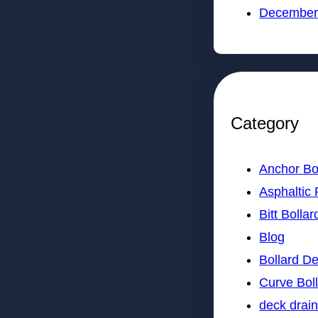
December
Category
Anchor Bo
Asphaltic 
Bitt Bollar
Blog
Bollard D
Curve Bol
deck drai