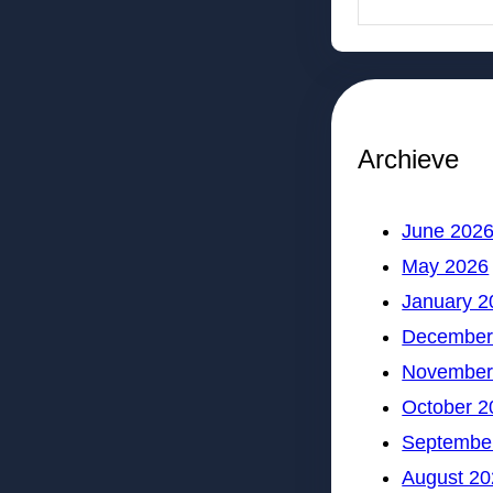
Archieve
June 202
May 2026
January 2
December
November
October 2
Septembe
August 20