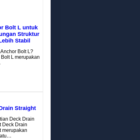
r Bolt L untuk
ngan Struktur
Lebih Stabil
 Anchor Bolt L?
 Bolt L merupakan
…
Drain Straight
tian Deck Drain
t Deck Drain
ht merupakan
satu…