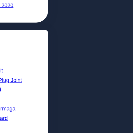
 2020
lt
Plug Joint
d
ermaga
lard
n