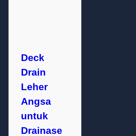
Deck
Drain
Leher
Angsa
untuk
Drainase