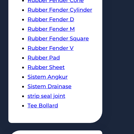
Rubber Fender Cone
Rubber Fender Cylinder
Rubber Fender D
Rubber Fender M
Rubber Fender Square
Rubber Fender V
Rubber Pad
Rubber Sheet
Sistem Angkur
Sistem Drainase
strip seal joint
Tee Bollard