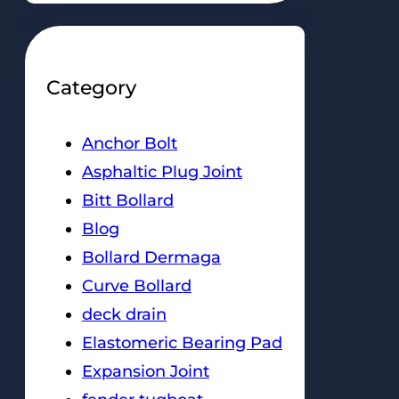
Category
Anchor Bolt
Asphaltic Plug Joint
Bitt Bollard
Blog
Bollard Dermaga
Curve Bollard
deck drain
Elastomeric Bearing Pad
Expansion Joint