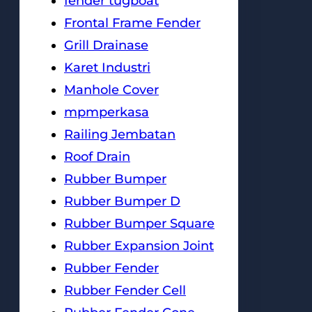
fender tugboat
Frontal Frame Fender
Grill Drainase
Karet Industri
Manhole Cover
mpmperkasa
Railing Jembatan
Roof Drain
Rubber Bumper
Rubber Bumper D
Rubber Bumper Square
Rubber Expansion Joint
Rubber Fender
Rubber Fender Cell