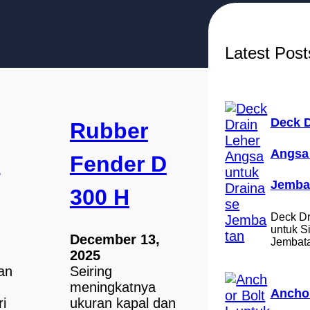
c
h
Latest Post
Deck D
Rubber
Angsa 
D
Fender D
Jemba
300 H
Deck Dr
untuk S
December 13,
Jembat
2025
an
Seiring
meningkatnya
Anchor
ri
ukuran kapal dan