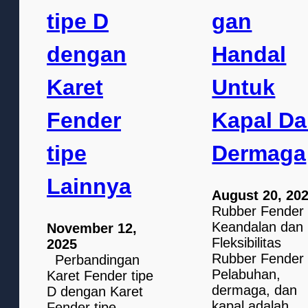
tipe D
gan
dengan
Handal
Karet
Untuk
Fender
Kapal D
tipe
Dermaga
Lainnya
August 20, 20
Rubber Fender
Keandalan dan
November 12,
Fleksibilitas
2025
Rubber Fender
Perbandingan
Pelabuhan,
Karet Fender tipe
dermaga, dan
D dengan Karet
kapal adalah
Fender tipe