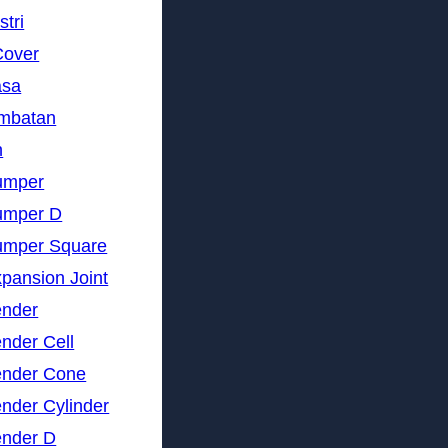
stri
Cover
asa
embatan
n
umper
umper D
umper Square
pansion Joint
ender
nder Cell
ender Cone
nder Cylinder
ender D