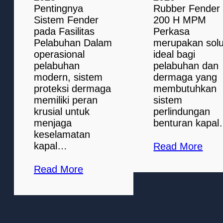
Pentingnya
Rubber Fender
Sistem Fender
200 H MPM
pada Fasilitas
Perkasa
Pelabuhan Dalam
merupakan solu
operasional
ideal bagi
pelabuhan
pelabuhan dan
modern, sistem
dermaga yang
proteksi dermaga
membutuhkan
memiliki peran
sistem
krusial untuk
perlindungan
menjaga
benturan kapa
keselamatan
kapal…
Read More
Read More