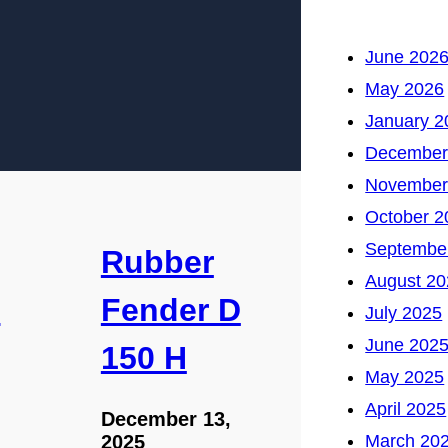
June 202
May 2026
January 2
December
November
October 2
Septembe
Rubber
August 20
D
Fender D
July 2025
June 202
150 H
May 2025
April 2025
December 13,
March 20
2025