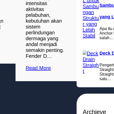
intensitas
Sambu
aktivitas
pelabuhan,
yang L
an
kebutuhan akan
k
sistem
Apa Itu 
perlindungan
Anchor 
salah…
dermaga yang
andal menjadi
semakin penting.
Deck D
Fender D…
Pengert
Read More
Straigh
Straigh
satu…
Archieve