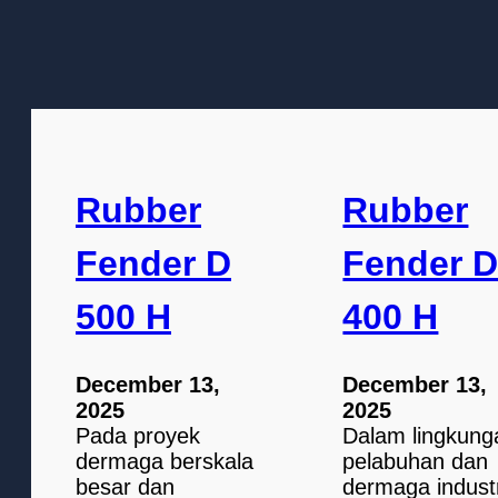
Rubber
Rubber
Fender D
Fender 
500 H
400 H
December 13,
December 13,
2025
2025
Pada proyek
Dalam lingkung
dermaga berskala
pelabuhan dan
besar dan
dermaga indust