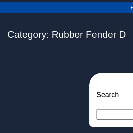
Category:
Rubber Fender D
Search
S
e
a
r