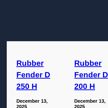
Rubber
Rubber
Fender D
Fender 
250 H
200 H
December 13,
December 13,
2025
2025