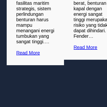
fasilitas maritim
berat, benturan
strategis, sistem
kapal dengan
perlindungan
energi sangat
benturan harus
tinggi merupak
mampu
risiko yang tida
menangani energi
dapat dihindari.
tumbukan yang
Fender…
sangat tinggi.…
Read More
Read More