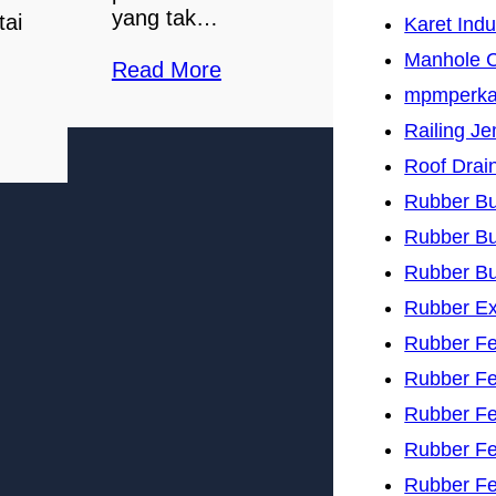
yang tak…
tai
Karet Indu
Manhole 
Read More
mpmperk
Railing J
Roof Drai
Rubber B
Rubber B
Rubber B
Rubber Ex
Rubber F
Rubber Fe
Rubber F
Rubber Fe
Rubber F