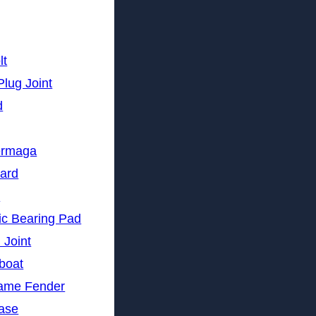
lt
Plug Joint
d
ermaga
lard
n
ic Bearing Pad
 Joint
gboat
rame Fender
nase