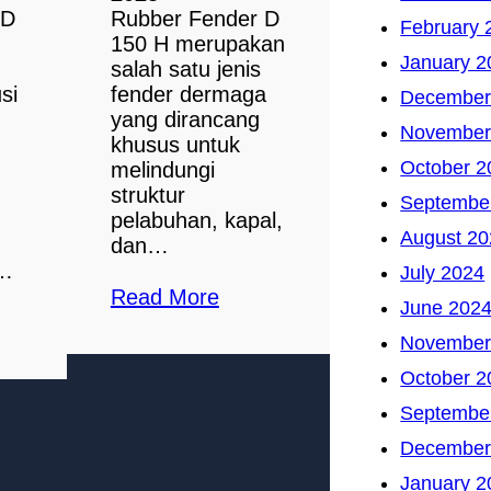
 D
Rubber Fender D
February 
150 H merupakan
January 2
salah satu jenis
si
fender dermaga
December
yang dirancang
November
khusus untuk
October 2
melindungi
struktur
Septembe
pelabuhan, kapal,
August 20
dan…
l…
July 2024
Read More
June 202
November
October 2
Septembe
December
January 2