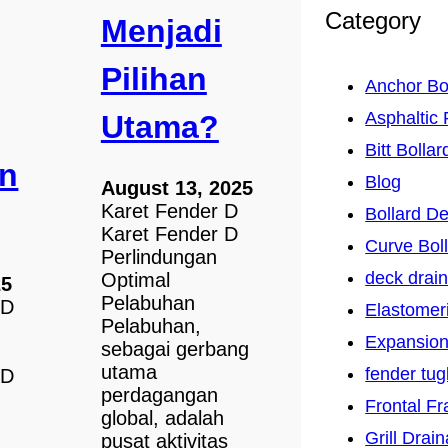
Category
Menjadi
Pilihan
Anchor Bo
Asphaltic 
Utama?
Bitt Bollar
an
Blog
August 13, 2025
Karet Fender D
Bollard D
Karet Fender D
Curve Bol
Perlindungan
deck drai
Optimal
25
Pelabuhan
 D
Elastomer
Pelabuhan,
Expansion
sebagai gerbang
utama
fender tu
 D
perdagangan
Frontal F
global, adalah
Grill Drai
pusat aktivitas