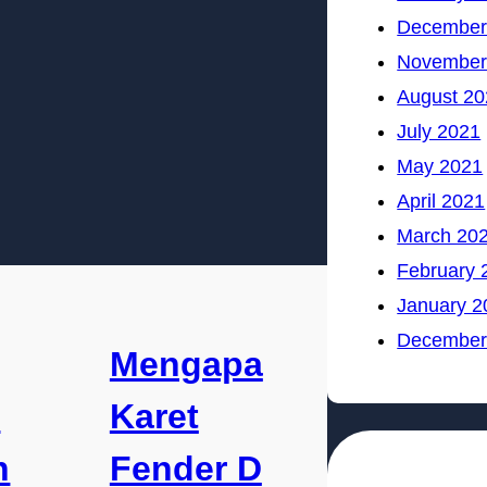
December
November
August 20
July 2021
May 2021
April 2021
March 20
February 
January 2
December
Mengapa
D
Karet
n
Fender D