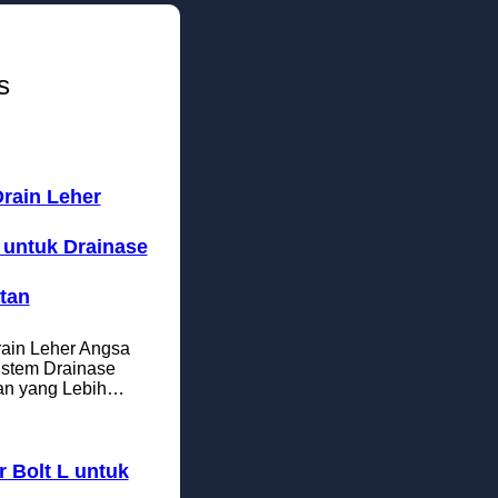
s
rain Leher
untuk Drainase
tan
ain Leher Angsa
istem Drainase
an yang Lebih…
 Bolt L untuk