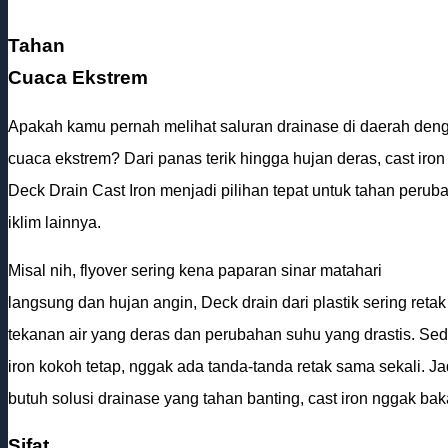
Tahan
Cuaca Ekstrem
Apakah kamu pernah melihat saluran drainase di daerah den
cuaca ekstrem? Dari panas terik hingga hujan deras, cast iro
Deck Drain Cast Iron menjadi pilihan tepat untuk tahan perub
iklim lainnya.
Misal nih, flyover sering kena paparan sinar matahari
langsung dan hujan angin, Deck drain dari plastik sering reta
tekanan air yang deras dan perubahan suhu yang drastis. Sed
iron kokoh tetap, nggak ada tanda-tanda retak sama sekali. J
butuh solusi drainase yang tahan banting, cast iron nggak b
Sifat