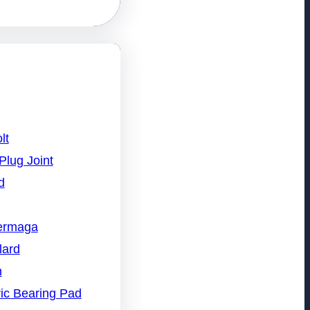
lt
Plug Joint
d
Dermaga
lard
n
ic Bearing Pad