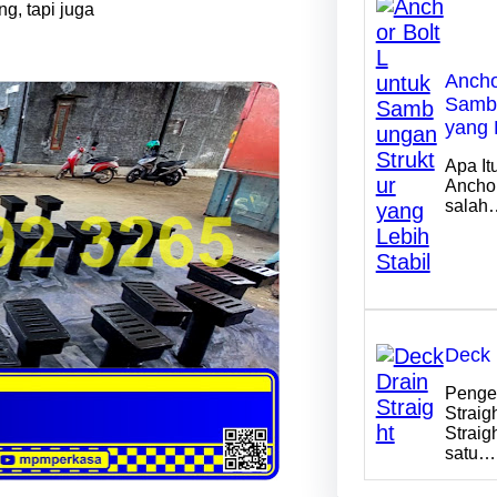
ng, tapi juga
Ancho
Sambu
yang 
Apa It
Anchor
salah
Deck 
Penger
Straig
Straig
satu…