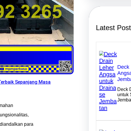
r
c
h
Latest Pos
Deck 
Angsa
Jemb
 Terbaik Sepanjang Masa
Deck 
untuk 
Jemba
mahan
ungsionalitas,
 diandalkan para