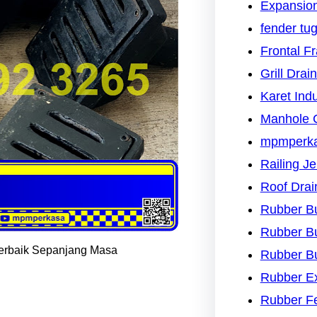
Expansion
fender tu
Frontal F
Grill Drai
Karet Indu
Manhole 
mpmperk
Railing J
Roof Drai
Rubber B
Rubber B
 Terbaik Sepanjang Masa
Rubber B
Rubber Ex
Rubber F