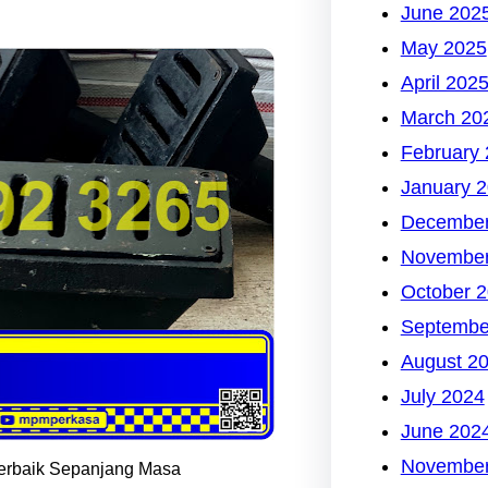
June 202
May 2025
April 202
March 20
February
January 
December
November
October 
Septembe
August 2
July 2024
June 202
November
 Terbaik Sepanjang Masa