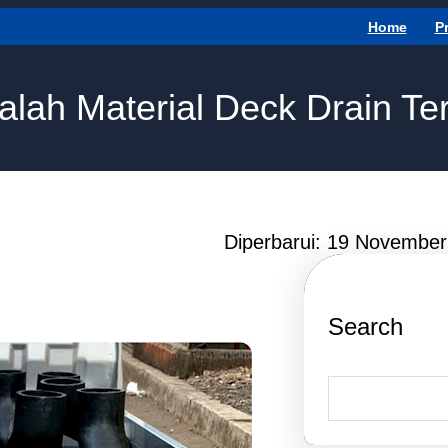
Home
P
dalah Material Deck Drain T
Diperbarui: 19 Novembe
Search
S
e
a