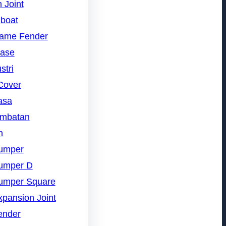
 Joint
gboat
rame Fender
nase
stri
Cover
asa
embatan
n
umper
umper D
umper Square
pansion Joint
ender