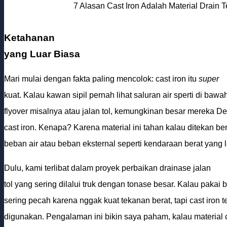
7 Alasan Cast Iron Adalah Material Drain
Ketahanan
yang Luar Biasa
Mari mulai dengan fakta paling mencolok: cast iron itu
super
kuat. Kalau kawan sipil pernah lihat saluran air sperti di baw
flyover misalnya atau jalan tol, kemungkinan besar mereka De
cast iron. Kenapa? Karena material ini tahan kalau ditekan bera
beban air atau beban eksternal seperti kendaraan berat yang l
Dulu, kami terlibat dalam proyek perbaikan drainase jalan
tol yang sering dilalui truk dengan tonase besar. Kalau pakai 
sering pecah karena nggak kuat tekanan berat, tapi cast iron 
digunakan. Pengalaman ini bikin saya paham, kalau material ca