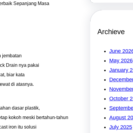
 Terbaik Sepanjang Masa
Archieve
June 202
ah jembatan
May 2026
ck Drain nya pakai
January 
t, biar kata
December
ewat di atasnya.
November
October 
Septembe
bahan dasar plastik,
August 2
tetap kokoh meski bertahun-tahun
July 2025
st iron itu solusi