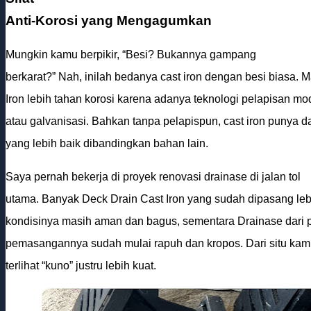
Anti-Korosi yang Mengagumkan
Mungkin kamu berpikir, “Besi? Bukannya gampang
berkarat?” Nah, inilah bedanya cast iron dengan besi biasa. M
Iron lebih tahan korosi karena adanya teknologi pelapisan mo
atau galvanisasi. Bahkan tanpa pelapispun, cast iron punya d
yang lebih baik dibandingkan bahan lain.
Saya pernah bekerja di proyek renovasi drainase di jalan tol
utama. Banyak Deck Drain Cast Iron yang sudah dipasang leb
kondisinya masih aman dan bagus, sementara Drainase dari pl
pemasangannya sudah mulai rapuh dan kropos. Dari situ kami
terlihat “kuno” justru lebih kuat.