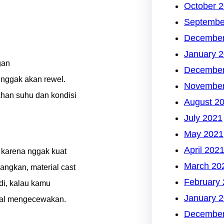
October 
Septembe
December
January 
gan
December
n nggak akan rewel.
November
ahan suhu dan kondisi
August 2
July 2021
May 2021
April 202
k karena nggak kuat
March 20
angkan, material cast
February
adi, kalau kamu
January 
akal mengecewakan.
December