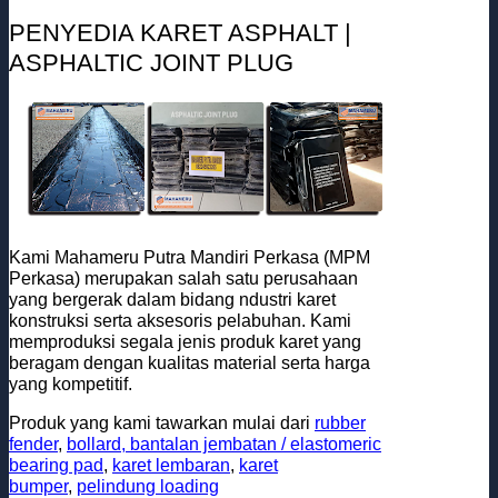
PENYEDIA KARET ASPHALT |
ASPHALTIC JOINT PLUG
Kami Mahameru Putra Mandiri Perkasa (MPM
Perkasa) merupakan salah satu perusahaan
yang bergerak dalam bidang ndustri karet
konstruksi serta aksesoris pelabuhan. Kami
memproduksi segala jenis produk karet yang
beragam dengan kualitas material serta harga
yang kompetitif.
Produk yang kami tawarkan mulai dari
rubber
fender
,
bollard
, bantalan jembatan / elastomeric
bearing pad
,
karet lembaran
,
karet
bumper
,
pelindung loading