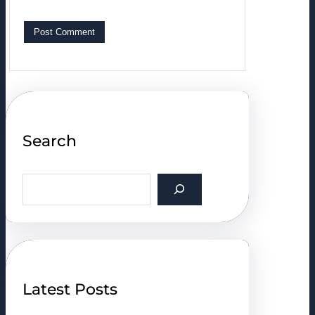
Search
S
e
a
r
c
h
Latest Posts