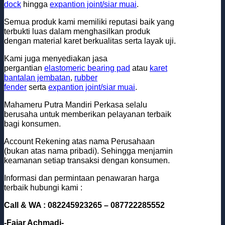
dock
hingga
expantion joint/siar muai
.
Semua produk kami memiliki reputasi baik yang
terbukti luas dalam menghasilkan produk
dengan material karet berkualitas serta layak uji.
Kami juga menyediakan jasa
pergantian
elastomeric bearing pad
atau
karet
bantalan jembatan
,
rubber
fender
serta
expantion joint/siar muai
.
Mahameru Putra Mandiri Perkasa selalu
berusaha untuk memberikan pelayanan terbaik
bagi konsumen.
Account Rekening atas nama Perusahaan
(bukan atas nama pribadi). Sehingga menjamin
keamanan setiap transaksi dengan konsumen.
Informasi dan permintaan penawaran harga
terbaik hubungi kami :
Call & WA : 082245923265 – 087722285552
-Fajar Achmadi-