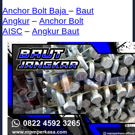
Anchor Bolt Baja
–
Baut
Angkur
–
Anchor Bolt
AISC
–
Angkur Baut