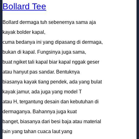
Bollard Tee
Bollard dermaga tuh sebenernya sama aja
kayak bolder kapal,
cuma bedanya ini yang dipasang di dermaga,
bukan di kapal. Fungsinya juga sama,
buat ngiket tali kapal biar kapal nggak geser
atau hanyut pas sandar. Bentuknya
biasanya kayak tiang pendek, ada yang bulat
kayak jamur, ada juga yang model T
atau H, tergantung desain dan kebutuhan di
dermaganya. Bahannya juga kuat
banget, biasanya dari besi baja atau material
lain yang tahan cuaca laut yang