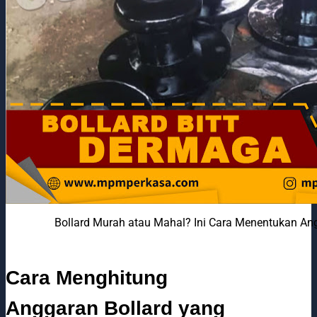
Bollard Murah atau Mahal? Ini Cara Menentukan An
Cara Menghitung
Anggaran Bollard yang