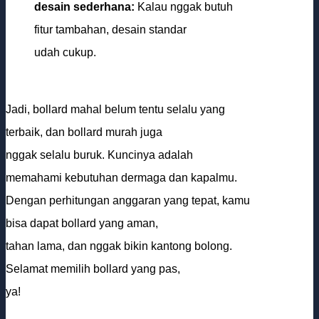
desain sederhana:
Kalau nggak butuh
fitur tambahan, desain standar
udah cukup.
Jadi, bollard mahal belum tentu selalu yang
terbaik, dan bollard murah juga
nggak selalu buruk. Kuncinya adalah
memahami kebutuhan dermaga dan kapalmu.
Dengan perhitungan anggaran yang tepat, kamu
bisa dapat bollard yang aman,
tahan lama, dan nggak bikin kantong bolong.
Selamat memilih bollard yang pas,
ya!