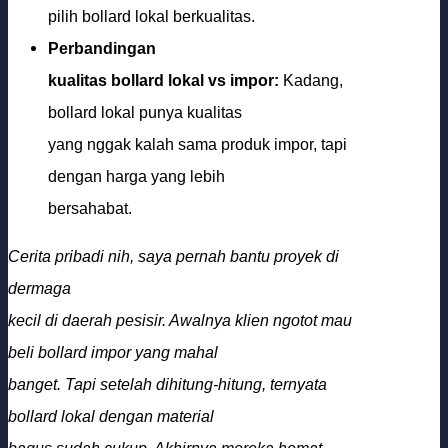
pilih bollard lokal berkualitas.
Perbandingan
kualitas bollard lokal vs impor:
Kadang,
bollard lokal punya kualitas
yang nggak kalah sama produk impor, tapi
dengan harga yang lebih
bersahabat.
Cerita pribadi nih, saya pernah bantu proyek di
dermaga
kecil di daerah pesisir. Awalnya klien ngotot mau
beli bollard impor yang mahal
banget. Tapi setelah dihitung-hitung, ternyata
bollard lokal dengan material