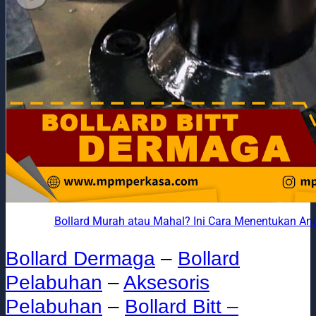
Bollard Murah atau Mahal? Ini Cara Menentukan An
Bollard Dermaga
–
Bollard
Pelabuhan
–
Aksesoris
Pelabuhan
–
Bollard Bitt –