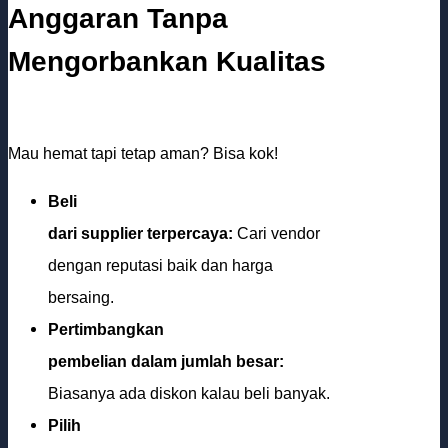
Anggaran Tanpa
Mengorbankan Kualitas
Mau hemat tapi tetap aman? Bisa kok!
Beli
dari supplier terpercaya:
Cari vendor
dengan reputasi baik dan harga
bersaing.
Pertimbangkan
pembelian dalam jumlah besar:
Biasanya ada diskon kalau beli banyak.
Pilih