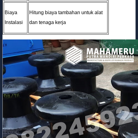
Biaya
Hitung biaya tambahan untuk alat
Instalasi
dan tenaga kerja