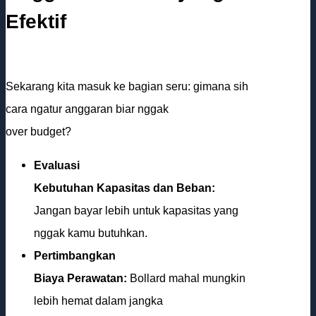
Efektif
Sekarang kita masuk ke bagian seru: gimana sih
cara ngatur anggaran biar nggak
over budget?
Evaluasi
Kebutuhan Kapasitas dan Beban:
Jangan bayar lebih untuk kapasitas yang
nggak kamu butuhkan.
Pertimbangkan
Biaya Perawatan:
Bollard mahal mungkin
lebih hemat dalam jangka