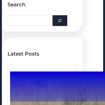
Search
S
e
a
r
c
h
Latest Posts