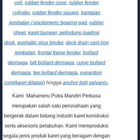
cell
,
rubber fender cone
,
rubber fender
cylinder
,
rubber fender square
,
bantalan
jembatan / elastomeric bearing pad
,
rubber
sheet
,
karet bumper, pelindung loading
dock
,
asphaltic plug binder
,
deck drain cast iron
jembatan
,
frontal frame fender
,
bollard
dermaga,
bitt bollard dermaga
,
curve bollard
dermaga
,
tee bollard dermaga
,
expantion
joint(karet dilatasi)
hingga
anchor bolt galvanis
.
Kami Mahameru Putra Mandiri Perkasa
merupakan salah satu perusahaan yang
bergerak dalam bidang industri karet konstruksi
serta aksesoris pelabuhan. Kami memproduksi
segala jenis produk karet yang beragam dengan