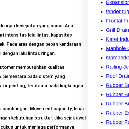
Expansion
fender tu
Frontal F
 dengan kecepatan yang sama. Ada
Grill Drai
 intensitas lalu lintas, kapasitas
Karet Indu
oyek. Pada area dengan beban kendaraan
Manhole 
 dengan lalu lintas ringan.
mpmperk
Railing J
astomer membutuhkan kualitas
Roof Drai
ga. Sementara pada sistem yang
Rubber B
ktor penting, terutama pada lingkungan
Rubber B
Rubber B
an sambungan. Movement capacity, lebar
Rubber Ex
an kebutuhan struktur. Jika sejak awal
Rubber F
alu cukup untuk menjaga performanya.