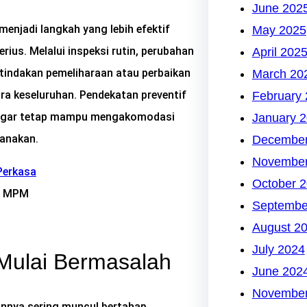
June 202
menjadi langkah yang lebih efektif
May 2025
ius. Melalui inspeksi rutin, perubahan
April 202
a tindakan pemeliharaan atau perbaikan
March 20
ra keseluruhan. Pendekatan preventif
February
t agar tetap mampu mengakomodasi
January 
canakan.
December
November
October 
 | MPM
Septembe
August 2
July 2024
Mulai Bermasalah
June 202
November
annya sering muncul bertahap.