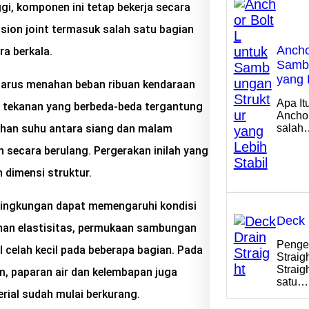
ggi, komponen ini tetap bekerja secara
sion joint termasuk salah satu bagian
Ancho
a berkala.
Sambu
yang 
 harus menahan beban ribuan kendaraan
Apa It
n tekanan yang berbeda-beda tergantung
Anchor
rubahan suhu antara siang dan malam
salah
secara berulang. Pergerakan inilah yang
 dimensi struktur.
 lingkungan dapat memengaruhi kondisi
Deck 
nan elastisitas, permukaan sambungan
Penger
 celah kecil pada beberapa bagian. Pada
Straig
Straig
, paparan air dan kelembapan juga
satu…
rial sudah mulai berkurang.