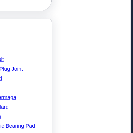
lt
Plug Joint
d
Dermaga
lard
n
ic Bearing Pad