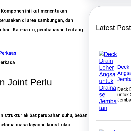
r
c
. Komponen ini ikut menentukan
h
kerusakan di area sambungan, dan
Latest Pos
ruhan. Karena itu, pembahasan tentang
Perkasa
Deck 
Angsa
Jemb
 Joint Perlu
Deck 
untuk 
Jemba
n struktur akibat perubahan suhu, beban
i selama masa layanan konstruksi.