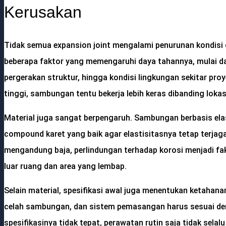
Kerusakan
Tidak semua expansion joint mengalami penurunan kondisi
beberapa faktor yang memengaruhi daya tahannya, mulai dari
pergerakan struktur, hingga kondisi lingkungan sekitar pr
tinggi, sambungan tentu bekerja lebih keras dibanding lokasi
Material juga sangat berpengaruh. Sambungan berbasis el
compound karet yang baik agar elastisitasnya tetap terja
mengandung baja, perlindungan terhadap korosi menjadi fa
luar ruang dan area yang lembap.
Selain material, spesifikasi awal juga menentukan ketahan
celah sambungan, dan sistem pemasangan harus sesuai deng
spesifikasinya tidak tepat, perawatan rutin saja tidak sel