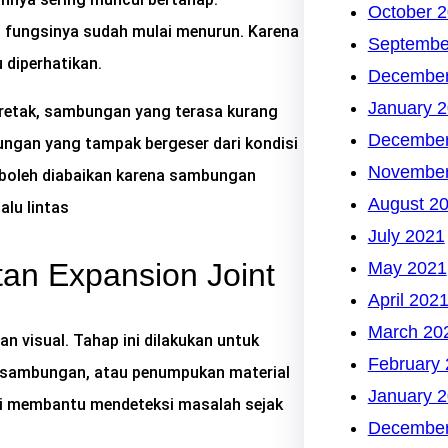
October 
i fungsinya sudah mulai menurun. Karena
Septembe
 diperhatikan.
December
January 
retak, sambungan yang terasa kurang
December
bungan yang tampak bergeser dari kondisi
November
k boleh diabaikan karena sambungan
August 2
lu lintas
July 2021
an Expansion Joint
May 2021
April 202
March 20
n visual. Tahap ini dilakukan untuk
February
k sambungan, atau penumpukan material
January 
ini membantu mendeteksi masalah sejak
December