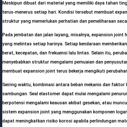
Meskipun dibuat dari material yang memiliki daya tahan tin
terus-menerus setiap hari. Kondisi tersebut membuat expan
struktur yang memerlukan perhatian dan pemeliharaan secar
Pada jembatan dan jalan layang, misalnya, expansion joint
yang melintas setiap harinya. Setiap kendaraan memberika
berat, kecepatan, dan frekuensi lalu lintas. Selain itu, pe
menyebabkan struktur mengalami pemuaian dan penyusutan 
membuat expansion joint terus bekerja mengikuti perubahan
Seiring waktu, kombinasi antara beban mekanis dan faktor
sambungan. Seal elastomer dapat mulai mengalami penuru
berpotensi mengalami keausan akibat gesekan, atau muncul
sistem expansion joint yang menggunakan komponen logam
dapat meningkatkan risiko korosi apabila perlindungan mate