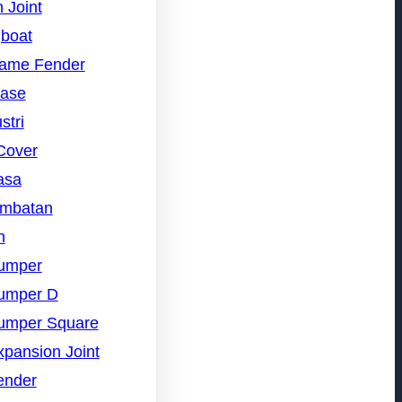
 Joint
gboat
rame Fender
nase
stri
Cover
asa
embatan
n
umper
umper D
umper Square
pansion Joint
ender