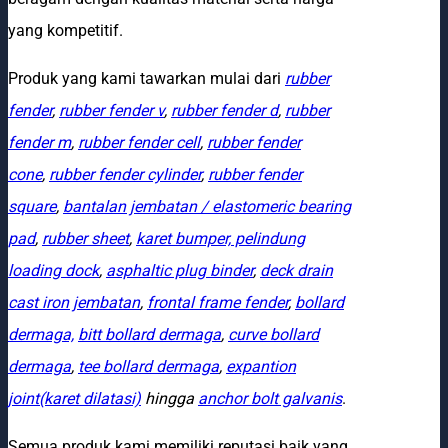
yang kompetitif.
Produk yang kami tawarkan mulai dari
rubber
fender
,
rubber fender v
,
rubber fender d
,
rubber
fender m
,
rubber fender cell
,
rubber fender
cone
,
rubber fender cylinder
,
rubber fender
square
,
bantalan jembatan / elastomeric bearing
pad
,
rubber sheet
,
karet bumper, pelindung
loading dock
,
asphaltic plug binder
,
deck drain
cast iron jembatan
,
frontal frame fender
,
bollard
dermaga,
bitt bollard dermaga
,
curve bollard
dermaga
,
tee bollard dermaga
,
expantion
joint(karet dilatasi)
hingga
anchor bolt galvanis
.
Semua produk kami memiliki reputasi baik yang