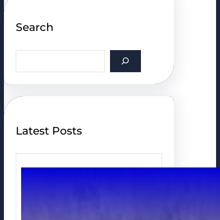
Search
S
e
a
r
c
h
Latest Posts