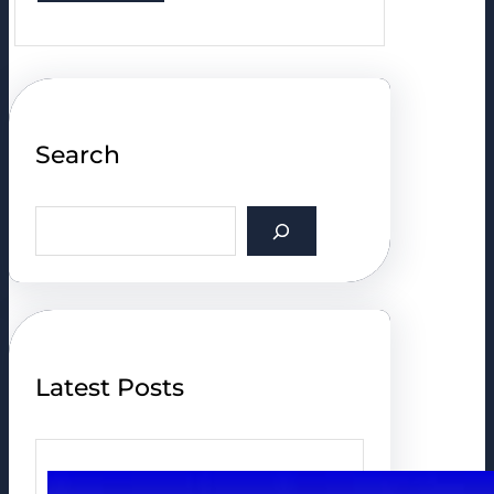
Search
S
e
a
r
c
h
Latest Posts