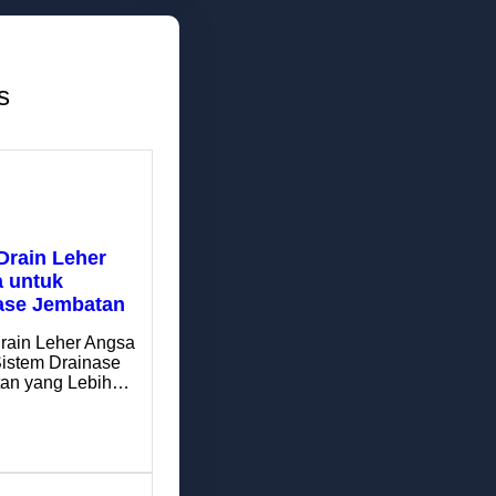
s
Drain Leher
 untuk
ase Jembatan
rain Leher Angsa
Sistem Drainase
an yang Lebih…