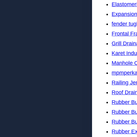
Elastomer
Expansion
fender tu
Frontal F
Grill Drai
Karet Indu
Manhole 
mpmperk
Railing J
Roof Drai
Rubber B
Rubber B
Rubber B
Rubber Ex