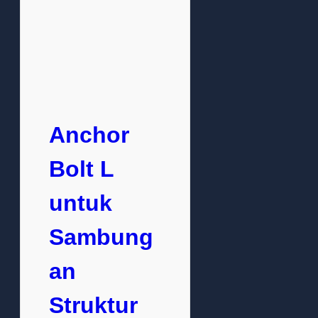
Anchor
Bolt L
untuk
Sambung
an
Struktur