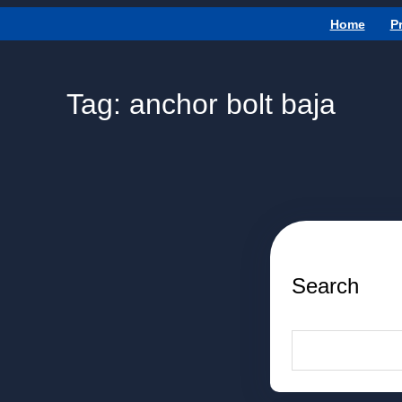
Home
P
Tag:
anchor bolt baja
Search
S
e
a
r