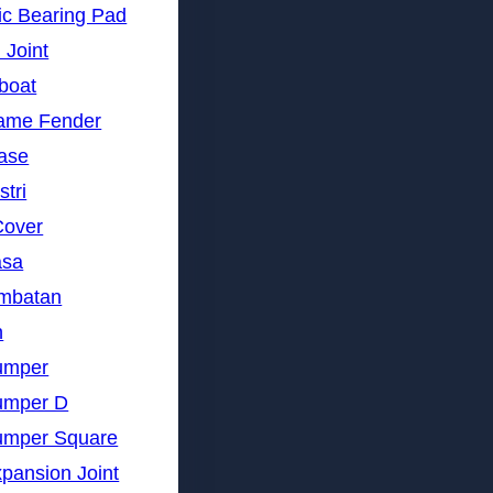
ic Bearing Pad
 Joint
gboat
rame Fender
nase
stri
Cover
asa
embatan
n
umper
umper D
umper Square
pansion Joint