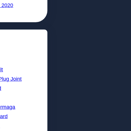
 2020
lt
Plug Joint
d
ermaga
lard
n