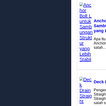
Ancho
Sambu
yang 
Apa Itu
Anchor
salah
Deck 
Penger
Straigh
Straig
salah 