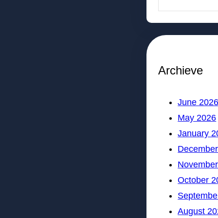
Archieve
June 202
May 2026
January 2
December
November
October 2
Septembe
August 20