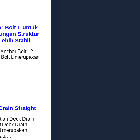
r Bolt L untuk
ngan Struktur
Lebih Stabil
 Anchor Bolt L?
 Bolt L merupakan
…
Drain Straight
tian Deck Drain
t Deck Drain
ht merupakan
satu…