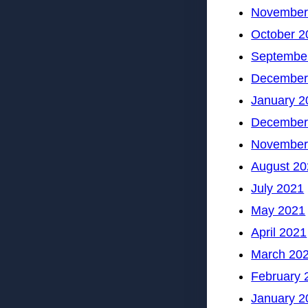
November
October 2
Septembe
December
January 2
December
November
August 20
July 2021
May 2021
April 2021
March 20
February 
January 2