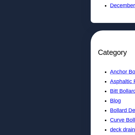
December
Category
Anchor Bo
Asphaltic 
Bitt Bollar
Blog
Bollard D
Curve Bol
deck drai