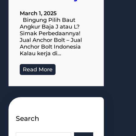
March 1, 2025
Bingung Pilih Baut
Angkur Baja J atau L?
Simak Perbedaannya!
Jual Anchor Bolt – Jual
Anchor Bolt Indonesia
Kalau kerja di…
Read More
Search
S