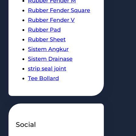
Rubber Fender M
Rubber Fender Square
Rubber Fender V
Rubber Pad
Rubber Sheet
Sistem Angkur
Sistem Drainase
strip seal joint
Tee Bollard
Social