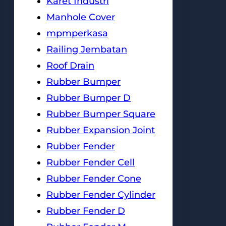
Karet Industri
Manhole Cover
mpmperkasa
Railing Jembatan
Roof Drain
Rubber Bumper
Rubber Bumper D
Rubber Bumper Square
Rubber Expansion Joint
Rubber Fender
Rubber Fender Cell
Rubber Fender Cone
Rubber Fender Cylinder
Rubber Fender D