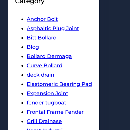
Category
Anchor Bolt
Asphaltic Plug Joint
Bitt Bollard
Blog
Bollard Dermaga
Curve Bollard
deck drain
Elastomeric Bearing Pad
Expansion Joint
fender tugboat
Frontal Frame Fender
Grill Drainase