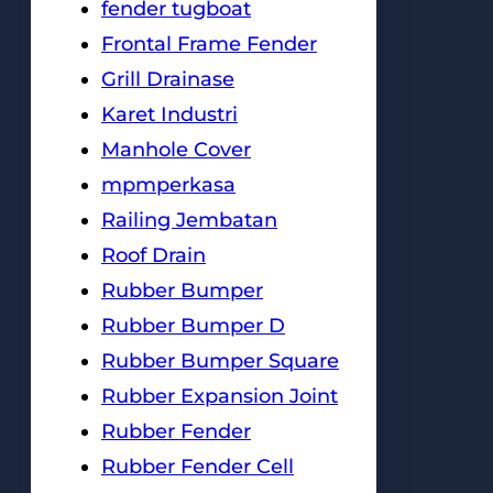
fender tugboat
Frontal Frame Fender
Grill Drainase
Karet Industri
Manhole Cover
mpmperkasa
Railing Jembatan
Roof Drain
Rubber Bumper
Rubber Bumper D
Rubber Bumper Square
Rubber Expansion Joint
Rubber Fender
Rubber Fender Cell