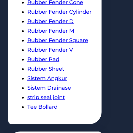
Rubber Fender Cone
Rubber Fender Cylinder
Rubber Fender D
Rubber Fender M
Rubber Fender Square
Rubber Fender V
Rubber Pad
Rubber Sheet
Sistem Angkur
Sistem Drainase
strip seal joint
Tee Bollard