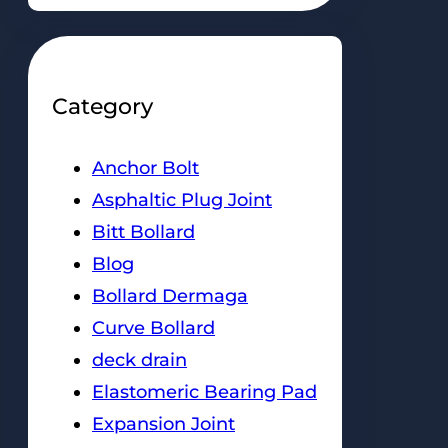
Category
Anchor Bolt
Asphaltic Plug Joint
Bitt Bollard
Blog
Bollard Dermaga
Curve Bollard
deck drain
Elastomeric Bearing Pad
Expansion Joint