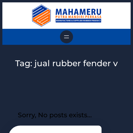
Skip
to
content
Tag:
jual rubber fender v
Sorry, No posts exists…