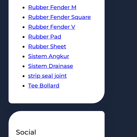
Rubber Fender M
Rubber Fender Square
Rubber Fender V
Rubber Pad
Rubber Sheet
Sistem Angkur
Sistem Drainase
strip seal joint
Tee Bollard
Social