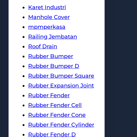
Karet Industri
Manhole Cover
mpmperkasa
Railing Jembatan
Roof Drain
Rubber Bumper
Rubber Bumper D
Rubber Bumper Square
Rubber Expansion Joint
Rubber Fender
Rubber Fender Cell
Rubber Fender Cone
Rubber Fender Cylinder
Rubber Fender D