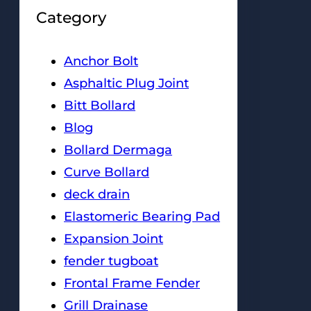
Category
Anchor Bolt
Asphaltic Plug Joint
Bitt Bollard
Blog
Bollard Dermaga
Curve Bollard
deck drain
Elastomeric Bearing Pad
Expansion Joint
fender tugboat
Frontal Frame Fender
Grill Drainase