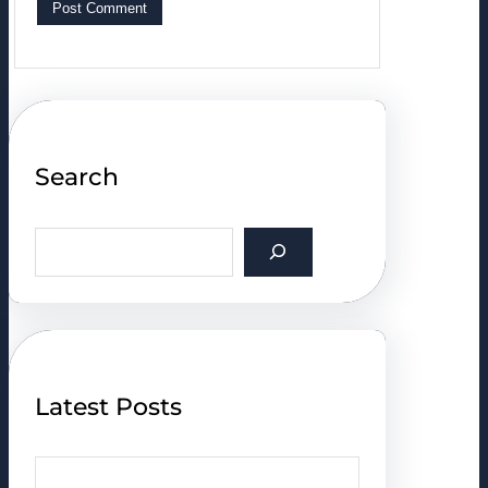
Search
S
e
a
r
c
h
Latest Posts