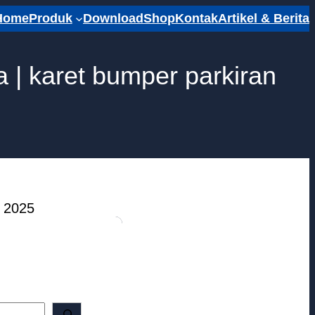
Home
Produk
Download
Shop
Kontak
Artikel & Berita
 | karet bumper parkiran
r 2025