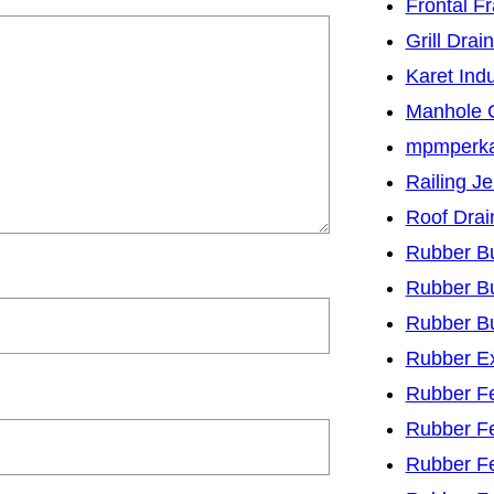
Frontal F
Grill Drai
Karet Indu
Manhole 
mpmperk
Railing J
Roof Drai
Rubber B
Rubber B
Rubber B
Rubber Ex
Rubber F
Rubber Fe
Rubber F