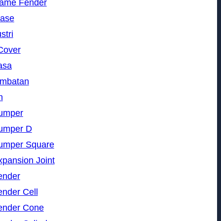
rame Fender
nase
stri
Cover
asa
embatan
n
umper
umper D
umper Square
pansion Joint
ender
nder Cell
ender Cone