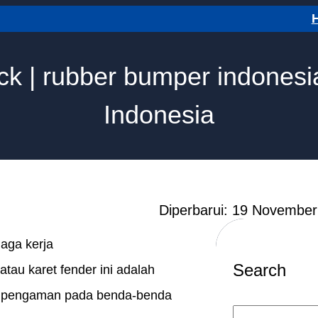
ck | rubber bumper indonesia
Indonesia
Diperbarui: 19 Novembe
aga kerja
Search
tau karet fender ini adalah
.
pengaman pada benda-benda
S