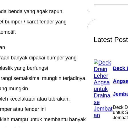
e
a
enda-benda yang agak rapuh
r
t bumper / karet fender yang
c
h
tomotif.
Latest Pos
an
raan banyak dipakai bumper yang
plastik yang berfungsi
Deck 
rangi semaksimal mungkin terjadinya
Angsa
ang mungkin
Jemba
oleh kecelakaan atau tabrakan,
Deck D
per atau fender ini
untuk 
Jembat
aklah mampu untuk membantu banyak