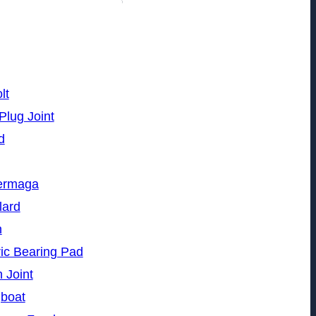
lt
Plug Joint
d
Dermaga
lard
n
ic Bearing Pad
 Joint
gboat