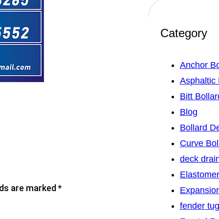
Category
Anchor Bo
Asphaltic 
Bitt Bollar
Blog
Bollard 
Curve Bol
deck drai
Elastomer
lds are marked
*
Expansion
fender tu