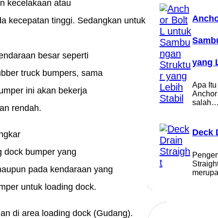
an kecelakaan atau
Ancho
da kecepatan tinggi. Sedangkan untuk
Sambu
kendaraan besar seperti
yang L
ubber truck bumpers, sama
Apa Itu
umper ini akan bekerja
Anchor
salah
tan rendah.
Deck 
ongkar
ng dock bumper yang
Penger
Straigh
 maupun pada kendaraan yang
merupa
per untuk loading dock.
an di area loading dock (Gudang).