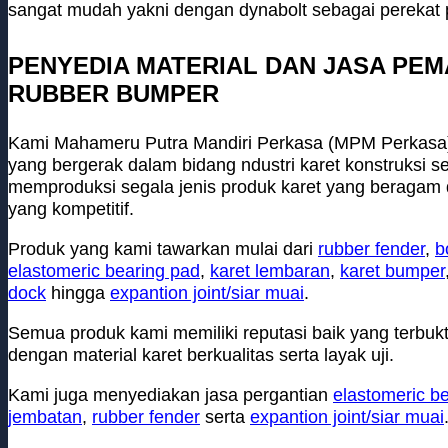
sangat mudah yakni dengan dynabolt sebagai perekat 
PENYEDIA MATERIAL DAN JASA PE
RUBBER BUMPER
Kami Mahameru Putra Mandiri Perkasa (MPM Perkasa)
yang bergerak dalam bidang ndustri karet konstruksi s
memproduksi segala jenis produk karet yang beragam d
yang kompetitif.
Produk yang kami tawarkan mulai dari
rubber fender
,
b
elastomeric bearing pad
,
karet lembaran
,
karet bumper
dock
hingga
expantion joint/siar muai
.
Semua produk kami memiliki reputasi baik yang terbuk
dengan material karet berkualitas serta layak uji.
Kami juga menyediakan jasa pergantian
elastomeric b
jembatan
,
rubber fender
serta
expantion joint/siar muai