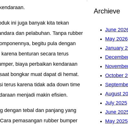
 kendaraan.
Archieve
duk ini juga banyak kita tekan
June 202
 bandara dan pelabuhan. Tanpa rubber
May 2026
komponennya, begitu pula dengan
January 
k karena benturan secara terus
December
mper, biaya perbaikan kendaraan
November
aat bongkar muat dapat di hemat.
October 
si terus karena tidak ada down time
Septembe
August 2
daraan menjadi makin efisien.
July 2025
g dengan tebal dan panjang yang
June 202
 Cara pemasangan rubber bumper
May 2025