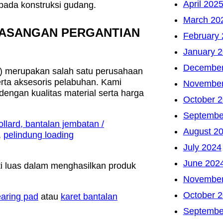
April 202
pada konstruksi gudang.
March 20
MASANGAN PERGANTIAN
February
January 
December
 merupakan salah satu perusahaan
erta aksesoris pelabuhan. Kami
November
engan kualitas material serta harga
October 
Septembe
ollard
, bantalan jembatan /
August 2
,
pelindung loading
July 2024
June 202
ti luas dalam menghasilkan produk
November
October 
earing pad
atau
karet bantalan
.
Septembe