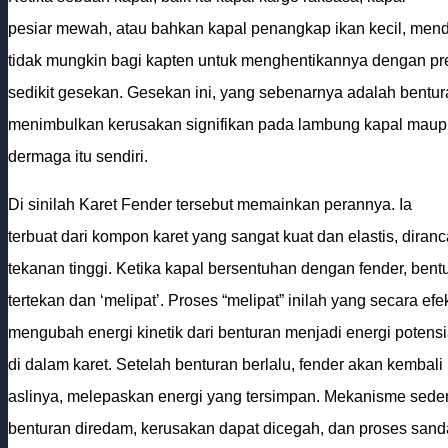
pesiar mewah, atau bahkan kapal penangkap ikan kecil, mend
tidak mungkin bagi kapten untuk menghentikannya dengan pre
sedikit gesekan. Gesekan ini, yang sebenarnya adalah bentur
menimbulkan kerusakan signifikan pada lambung kapal maupu
dermaga itu sendiri.
Di sinilah Karet Fender tersebut memainkan perannya. Ia
terbuat dari kompon karet yang sangat kuat dan elastis, dira
tekanan tinggi. Ketika kapal bersentuhan dengan fender, bent
tertekan dan ‘melipat’. Proses “melipat” inilah yang secara efek
mengubah energi kinetik dari benturan menjadi energi potens
di dalam karet. Setelah benturan berlalu, fender akan kembali
aslinya, melepaskan energi yang tersimpan. Mekanisme sede
benturan diredam, kerusakan dapat dicegah, dan proses sand