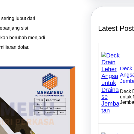
r
c
h
sering luput dari
Latest Pos
sepanjang sisi
akan berubah menjadi
iliaran dolar.
Deck 
Angsa
Jemb
Deck 
untuk 
Jemba