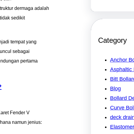
struktur dermaga adalah
dak sedikit
Category
njadi tempat yang
muncul sebagai
Anchor Bo
rlindungan pertama
Asphaltic 
Bitt Bollar
?
Blog
Bollard 
Curve Bol
Karet Fender V
deck drai
hana namun jenius:
Elastomer