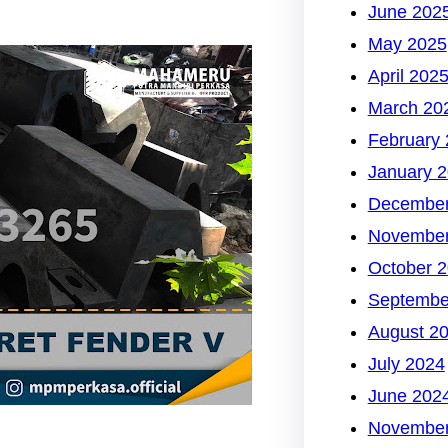
June 202
May 2025
April 202
March 20
February
January 
December
November
October 
Septembe
August 2
July 2024
June 202
November