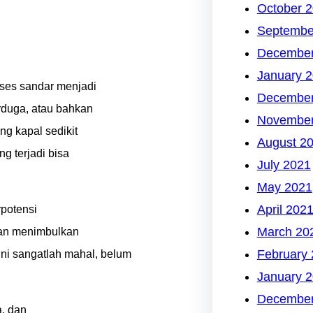
October 
Septembe
December
January 
oses sandar menjadi
December
rduga, atau bahkan
November
g kapal sedikit
August 2
g terjadi bisa
July 2021
May 2021
April 202
rpotensi
March 20
hkan menimbulkan
February
ni sangatlah mahal, belum
January 
December
, dan