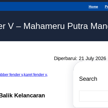
Home
P
er V – Mahameru Putra Mand
Diperbarui: 21 July 2026
Search
S
Balik Kelancaran
e
a