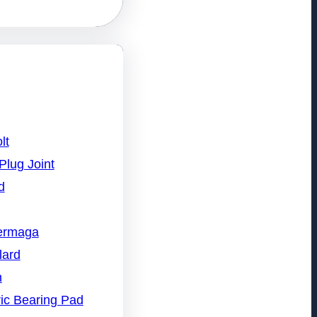
lt
Plug Joint
d
Dermaga
lard
n
ic Bearing Pad