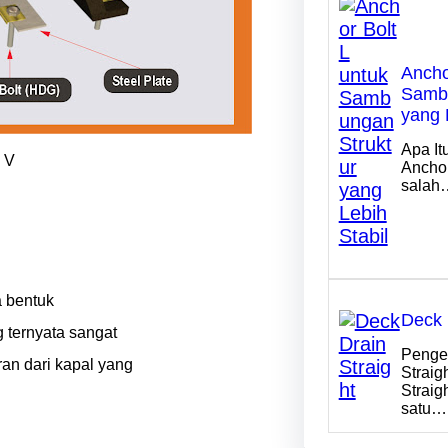
Ancho
Sambu
yang 
Apa It
 V
Anchor
salah
a bentuk
Deck 
 ternyata sangat
Penger
ran dari kapal yang
Straig
Straig
satu…