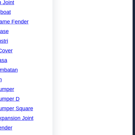
 Joint
gboat
rame Fender
nase
stri
Cover
asa
embatan
n
umper
umper D
umper Square
pansion Joint
ender