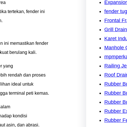
Expansion
rea
fender tu
ka tertekan, fender ini
Frontal F
n.
Grill Drai
Karet Indu
n ini memastikan fender
Manhole 
uat berulang kali.
mpmperk
Railing J
r yang
Roof Drai
lebih rendah dan proses
Rubber B
lihan ideal untuk
Rubber B
gga terminal peti kemas.
Rubber B
t alam
Rubber Ex
rhadap kondisi
Rubber F
ut asin, dan abrasi.