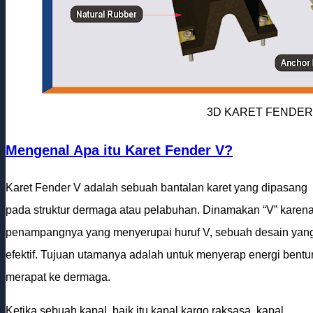
3D KARET FENDER
Mengenal Apa itu Karet Fender V?
Karet Fender V adalah sebuah bantalan karet yang dipasang
pada struktur dermaga atau pelabuhan. Dinamakan “V” karen
penampangnya yang menyerupai huruf V, sebuah desain yang
efektif. Tujuan utamanya adalah untuk menyerap energi bentu
merapat ke dermaga.
Ketika sebuah kapal, baik itu kapal kargo raksasa, kapal