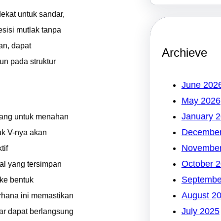
ekat untuk sandar,
sisi mutlak tanpa
an, dapat
Archieve
n pada struktur
June 202
May 2026
January 
ncang untuk menahan
December
uk V-nya akan
November
tif
October 
ial yang tersimpan
Septembe
 ke bentuk
August 2
rhana ini memastikan
July 2025
ar dapat berlangsung