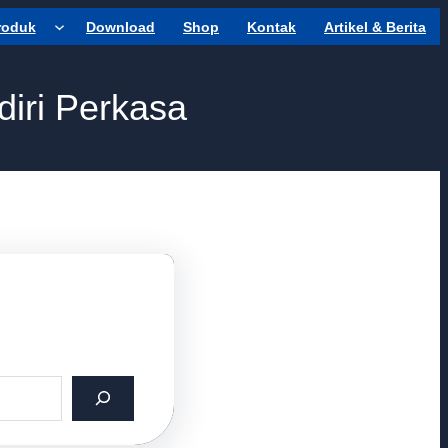
roduk
Download
Shop
Kontak
Artikel & Berita
iri Perkasa