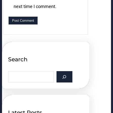
next time I comment.
Search
S
e
a
r
c
h
Latest Posts