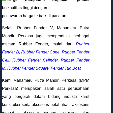
berkualitas tinggi dengan
penawaran harga terbaik di pasaran.
Selain Rubber Fender V, Mahameru Putra
Mandiri Perkasa juga memproduksi berbagai
macam Rubber Fender, mulai dari
Rubber
Fender D
,
Rubber Fender Cone
,
Rubber Fender
Cell
,
Rubber Fender Cylinder
,
Rubber Fender
M
,
Rubber Fender Square
,
Fender Tug Boat
Kami Mahameru Putra Mandiri Perkasa (MPM
Perkasa) merupakan salah satu perusahaan
yang bergerak dalam bidang industri karet
konstruksi serta aksesoris pelabuhan, aksesoris
jembatan, aksesoris gedung, aksesoris jalan