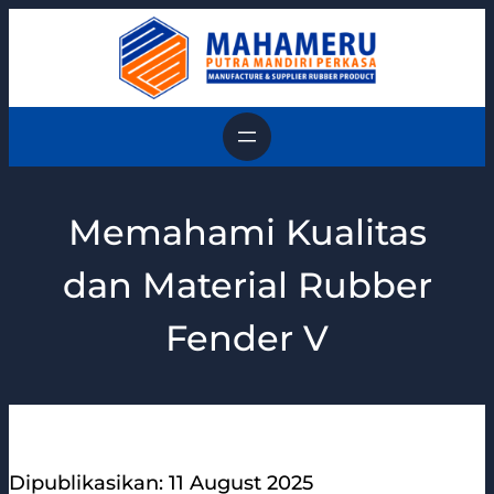
Skip
to
content
Memahami Kualitas
dan Material Rubber
Fender V
Dipublikasikan: 11 August 2025