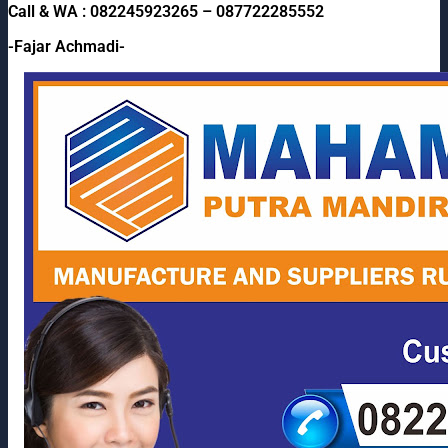
Call & WA : 082245923265 – 087722285552
-Fajar Achmadi-