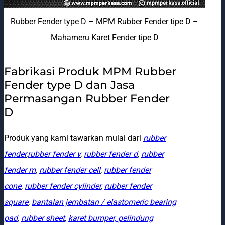
Rubber Fender type D – MPM Rubber Fender tipe D –
Mahameru Karet Fender tipe D
Fabrikasi Produk MPM Rubber
Fender type D dan Jasa
Permasangan Rubber Fender
D
Produk yang kami tawarkan mulai dari
rubber
fender
,
rubber fender v
,
rubber fender d
,
rubber
fender m
,
rubber fender cell
,
rubber fender
cone
,
rubber fender cylinder
,
rubber fender
square
,
bantalan jembatan / elastomeric bearing
pad
,
rubber sheet
,
karet bumper, pelindung