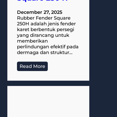
December 27, 2025
Rubber Fender Square
250H adalah jenis fender
karet berbentuk persegi
yang dirancang untuk
memberikan
perlindungan efektif pada
dermaga dan struktur…
Read More