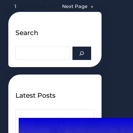
1
2
3
…
10
Next Page
»
Search
S
e
a
r
c
h
Latest Posts