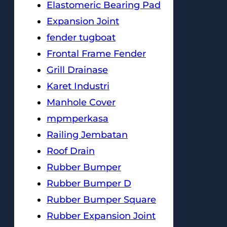
Elastomeric Bearing Pad
Expansion Joint
fender tugboat
Frontal Frame Fender
Grill Drainase
Karet Industri
Manhole Cover
mpmperkasa
Railing Jembatan
Roof Drain
Rubber Bumper
Rubber Bumper D
Rubber Bumper Square
Rubber Expansion Joint