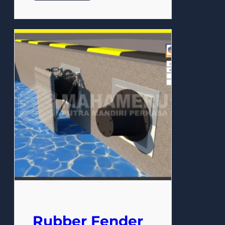
Rubber Fender