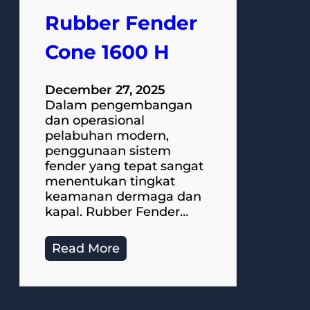
Rubber Fender
Cone 1600 H
December 27, 2025
Dalam pengembangan
dan operasional
pelabuhan modern,
penggunaan sistem
fender yang tepat sangat
menentukan tingkat
keamanan dermaga dan
kapal. Rubber Fender…
Read More