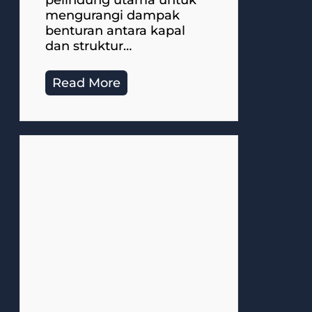
mengurangi dampak
benturan antara kapal
dan struktur…
Read More