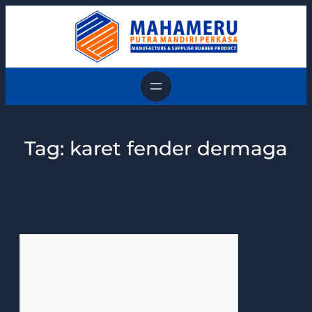
Skip
to
content
Tag:
karet fender dermaga