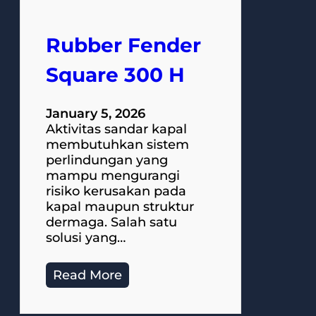
Rubber Fender
Square 300 H
January 5, 2026
Aktivitas sandar kapal
membutuhkan sistem
perlindungan yang
mampu mengurangi
risiko kerusakan pada
kapal maupun struktur
dermaga. Salah satu
solusi yang…
Read More