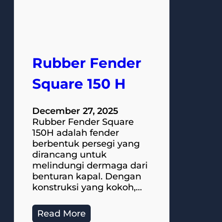
Rubber Fender
Square 150 H
December 27, 2025
Rubber Fender Square
150H adalah fender
berbentuk persegi yang
dirancang untuk
melindungi dermaga dari
benturan kapal. Dengan
konstruksi yang kokoh,…
Read More