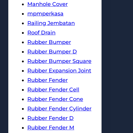
Manhole Cover
mpmperkasa
Railing Jembatan
Roof Drain
Rubber Bumper
Rubber Bumper D
Rubber Bumper Square
Rubber Expansion Joint
Rubber Fender
Rubber Fender Cell
Rubber Fender Cone
Rubber Fender Cylinder
Rubber Fender D
Rubber Fender M