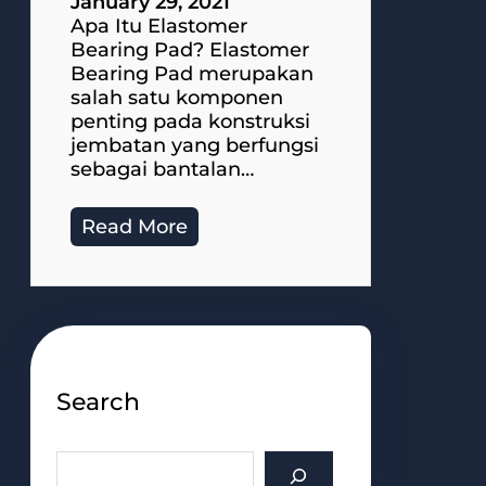
January 29, 2021
Apa Itu Elastomer
Bearing Pad? Elastomer
Bearing Pad merupakan
salah satu komponen
penting pada konstruksi
jembatan yang berfungsi
sebagai bantalan…
Read More
Search
S