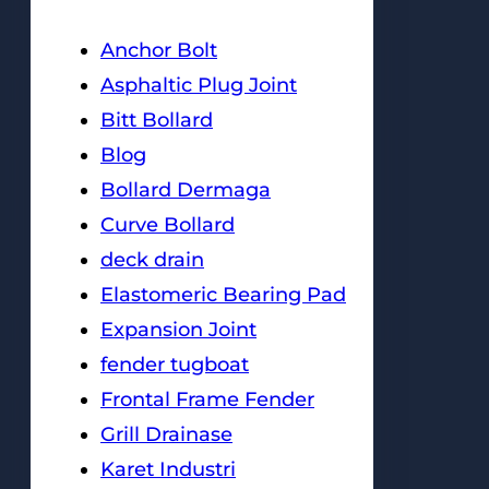
Anchor Bolt
Asphaltic Plug Joint
Bitt Bollard
Blog
Bollard Dermaga
Curve Bollard
deck drain
Elastomeric Bearing Pad
Expansion Joint
fender tugboat
Frontal Frame Fender
Grill Drainase
Karet Industri