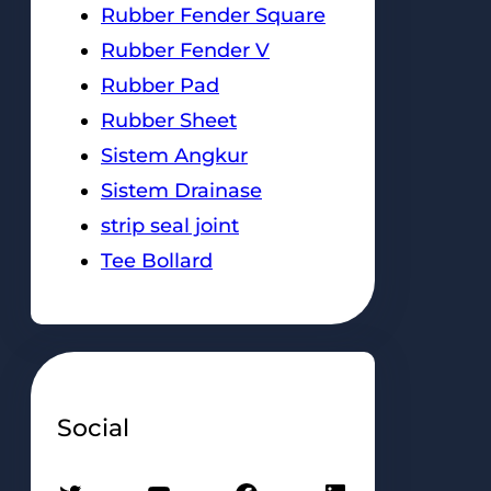
Rubber Fender Square
Rubber Fender V
Rubber Pad
Rubber Sheet
Sistem Angkur
Sistem Drainase
strip seal joint
Tee Bollard
Social