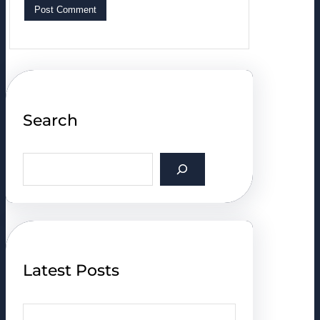
Search
S
e
a
r
c
h
Latest Posts