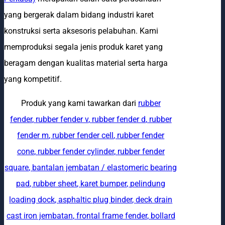
yang bergerak dalam bidang industri karet
konstruksi serta aksesoris pelabuhan. Kami
memproduksi segala jenis produk karet yang
beragam dengan kualitas material serta harga
yang kompetitif.
Produk yang kami tawarkan dari
rubber
fender
,
rubber fender v
,
rubber fender d
,
rubber
fender m
,
rubber fender cell
,
rubber fender
cone
,
rubber fender cylinder
,
rubber fender
square
,
bantalan jembatan / elastomeric bearing
pad
,
rubber sheet
,
karet bumper
,
pelindung
loading dock
,
asphaltic plug binder
,
deck drain
cast iron jembatan
,
frontal frame fender
,
bollard