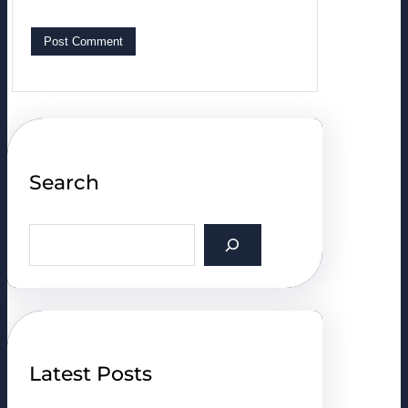
Search
S
e
a
r
c
h
Latest Posts