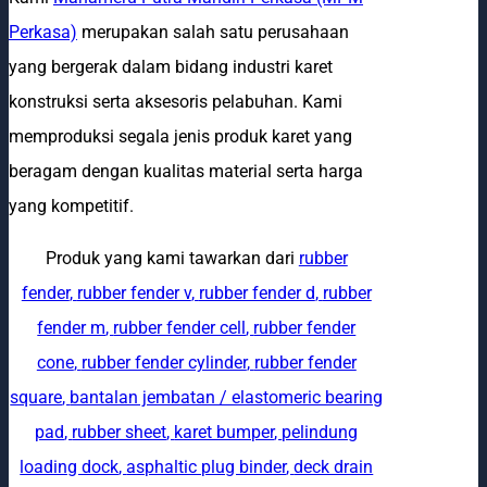
Perkasa)
merupakan salah satu perusahaan
yang bergerak dalam bidang industri karet
konstruksi serta aksesoris pelabuhan. Kami
memproduksi segala jenis produk karet yang
beragam dengan kualitas material serta harga
yang kompetitif.
Produk yang kami tawarkan dari
rubber
fender
,
rubber fender v
,
rubber fender d
,
rubber
fender m
,
rubber fender cell
,
rubber fender
cone
,
rubber fender cylinder
,
rubber fender
square
,
bantalan jembatan / elastomeric bearing
pad
,
rubber sheet
,
karet bumper
,
pelindung
loading dock
,
asphaltic plug binder
,
deck drain