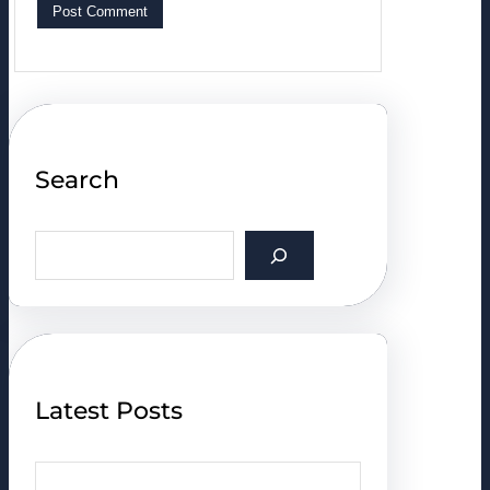
Search
S
e
a
r
c
h
Latest Posts