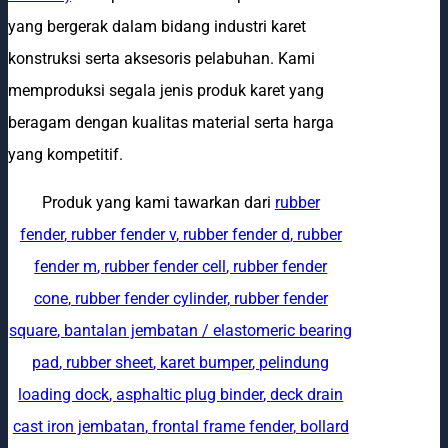
yang bergerak dalam bidang industri karet
konstruksi serta aksesoris pelabuhan. Kami
memproduksi segala jenis produk karet yang
beragam dengan kualitas material serta harga
yang kompetitif.
Produk yang kami tawarkan dari
rubber
fender
,
rubber fender v
,
rubber fender d
,
rubber
fender m
,
rubber fender cell
,
rubber fender
cone
,
rubber fender cylinder
,
rubber fender
square
,
bantalan jembatan / elastomeric bearing
pad
,
rubber sheet
,
karet bumper
,
pelindung
loading dock
,
asphaltic plug binder
,
deck drain
cast iron jembatan
,
frontal frame fender
,
bollard