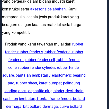
yang bergerak dalam bidang industri karet
konstruksi serta
aksesoris pelabuhan
. Kami
memproduksi segala jenis produk karet yang
beragam dengan kualitas material serta harga
yang kompetitif.
Produk yang kami tawarkan mulai dari
rubber
fender
,
rubber fender v
,
rubber fender d
,
rubber
fender m
,
rubber fender cell
,
rubber fender
cone
,
rubber fender cylinder
,
rubber fender
square
,
bantalan jembatan / elastomeric bearing
pad
,
rubber sheet
,
karet bumper
,
pelindung
loading dock
,
asphaltic plug binder
,
deck drain
cast iron jembatan
,
frontal frame fender
,
bollard
dermaga
,
bitt bollard dermaga
,
curve bollard