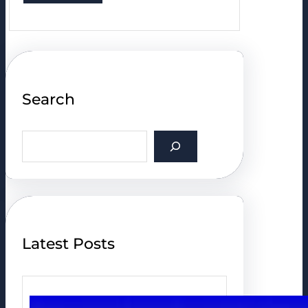
Search
S
e
a
r
c
h
Latest Posts